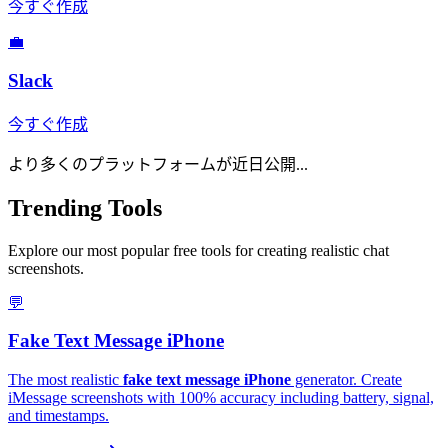
今すぐ作成
💼
Slack
今すぐ作成
より多くのプラットフォームが近日公開...
Trending Tools
Explore our most popular free tools for creating realistic chat
screenshots.
💬
Fake Text Message iPhone
The most realistic
fake text message iPhone
generator. Create
iMessage screenshots with 100% accuracy including battery, signal,
and timestamps.