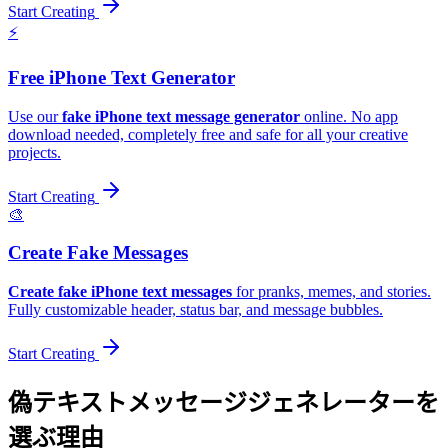
Start Creating
⚡️
Free iPhone Text Generator
Use our
fake iPhone text message generator
online. No app
download needed, completely free and safe for all your creative
projects.
Start Creating
🎨
Create Fake Messages
Create fake iPhone text messages
for pranks, memes, and stories.
Fully customizable header, status bar, and message bubbles.
Start Creating
偽テキストメッセージジェネレーターを
選ぶ理由