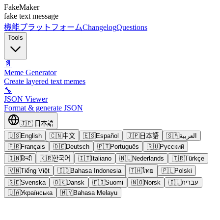
FakeMaker
fake text message
機能
プラットフォーム
Changelog
Questions
Tools
📄
Meme Generator
Create layered text memes
🔧
JSON Viewer
Format & generate JSON
🇯🇵
日本語
🇺🇸
English
🇨🇳
中文
🇪🇸
Español
🇯🇵
日本語
🇸🇦
العربية
🇫🇷
Français
🇩🇪
Deutsch
🇵🇹
Português
🇷🇺
Русский
🇮🇳
हिन्दी
🇰🇷
한국어
🇮🇹
Italiano
🇳🇱
Nederlands
🇹🇷
Türkçe
🇻🇳
Tiếng Việt
🇮🇩
Bahasa Indonesia
🇹🇭
ไทย
🇵🇱
Polski
🇸🇪
Svenska
🇩🇰
Dansk
🇫🇮
Suomi
🇳🇴
Norsk
🇮🇱
עברית
🇺🇦
Українська
🇲🇾
Bahasa Melayu