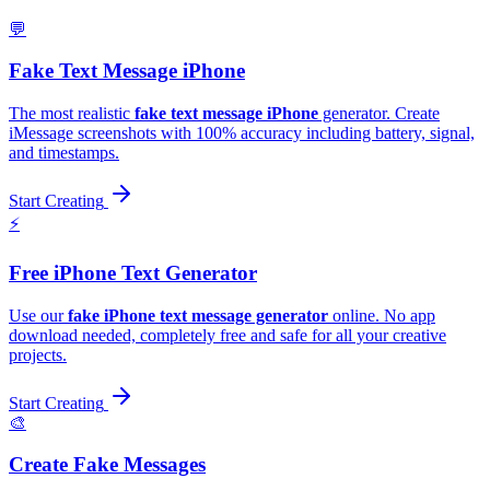
💬
Fake Text Message iPhone
The most realistic
fake text message iPhone
generator. Create
iMessage screenshots with 100% accuracy including battery, signal,
and timestamps.
Start Creating
⚡️
Free iPhone Text Generator
Use our
fake iPhone text message generator
online. No app
download needed, completely free and safe for all your creative
projects.
Start Creating
🎨
Create Fake Messages