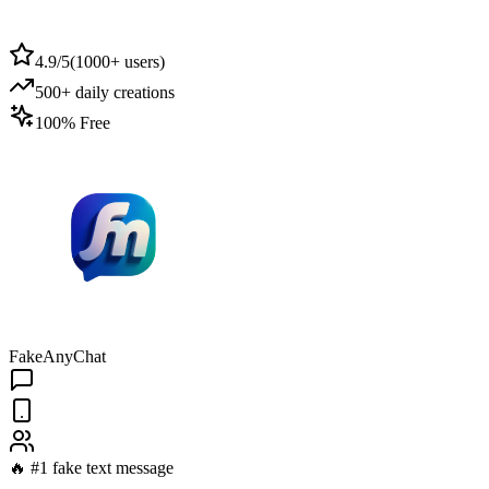
4.9/5
(
1000+ users
)
500+ daily creations
100% Free
FakeAnyChat
🔥 #1 fake text message