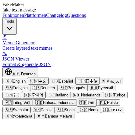
FakeMaker
fake text message
Funktionen
Plattformen
Changelog
Questions
Tools
📄
Meme Generator
Create layered text memes
🔧
JSON Viewer
Format & generate JSON
🇩🇪
Deutsch
🇺🇸
English
🇨🇳
中文
🇪🇸
Español
🇯🇵
日本語
🇸🇦
العربية
🇫🇷
Français
🇩🇪
Deutsch
🇵🇹
Português
🇷🇺
Русский
🇮🇳
हिन्दी
🇰🇷
한국어
🇮🇹
Italiano
🇳🇱
Nederlands
🇹🇷
Türkçe
🇻🇳
Tiếng Việt
🇮🇩
Bahasa Indonesia
🇹🇭
ไทย
🇵🇱
Polski
🇸🇪
Svenska
🇩🇰
Dansk
🇫🇮
Suomi
🇳🇴
Norsk
🇮🇱
עברית
🇺🇦
Українська
🇲🇾
Bahasa Melayu