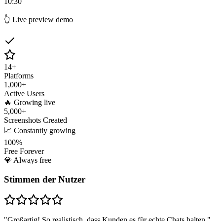
10:30
👆 Live preview demo
14
+
Platforms
1,000
+
Active Users
🔥 Growing live
5,000
+
Screenshots Created
📈 Constantly growing
100%
Free Forever
💎 Always free
Stimmen der Nutzer
"
Großartig! So realistisch, dass Kunden es für echte Chats halten.
"