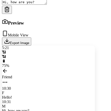
Preview
Mobile View
Export Image
5:21
📶
📶
🔋
75%
Friend
10:30
F
Hello!
10:31
M
Hi, how are you?