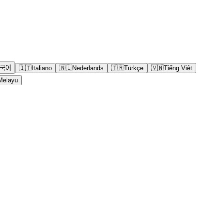
국어
🇮🇹
Italiano
🇳🇱
Nederlands
🇹🇷
Türkçe
🇻🇳
Tiếng Việt
Melayu