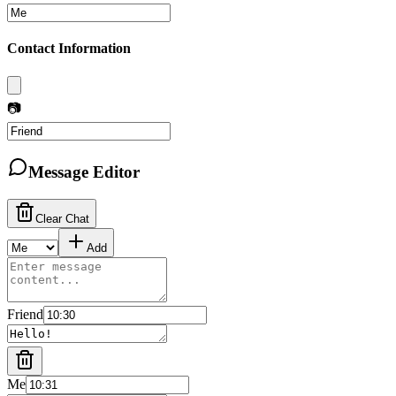
Contact Information
📷
Message Editor
Clear Chat
Add
Friend
Me