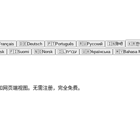
Français
🇩🇪
Deutsch
🇵🇹
Português
🇷🇺
Русский
🇮🇳
हिन्दी
🇰🇷
한
sk
🇫🇮
Suomi
🇳🇴
Norsk
🇮🇱
עברית
🇺🇦
Українська
🇲🇾
Bahasa 
动端和网页端视图。无需注册，完全免费。